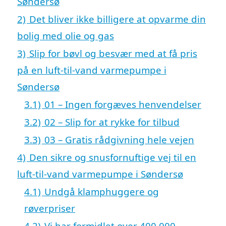
Søndersø
2)
Det bliver ikke billigere at opvarme din
bolig med olie og gas
3)
Slip for bøvl og besvær med at få pris
på en luft-til-vand varmepumpe i
Søndersø
3.1)
01 – Ingen forgæves henvendelser
3.2)
02 – Slip for at rykke for tilbud
3.3)
03 – Gratis rådgivning hele vejen
4)
Den sikre og snusfornuftige vej til en
luft-til-vand varmepumpe i Søndersø
4.1)
Undgå klamphuggere og
røverpriser
4.2)
Vi har formidlet over 400.000